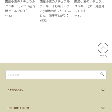
国産小麦のナチュラル
国産小麦のナチュラル
国産小麦のナチュラル
クッキー【インド産有
クッキー【野菜ミック
クッキー【大三島産島
【送料無料/ヤマト便】（大袋×3袋）工房直販限定！割入りナチュラルビーガンクッキーお得大袋
機アールグレイ】
ス(有機かぼちゃ・にん
レモン】
3種を選ぶ
¥432
じん・国産玉ねぎ）】
¥432
2026/03/27
¥432
久しぶりに食べたくなりお願いしました。 早い対応で嬉し
いです。ありがとうございました。
【送料無料/ヤマト便】ギフトボックス（6個セット）こどものおやつMIX【VEGAN】
ナチュラルクッキー４種類をご自身で選択する（備考欄にお書きください）
TOP
2025/12/22
おまけ付きで、素敵な箱に入って届きました！これからいた
だきますが、楽しみです、ありがとうございました。
CATEGORY
【自分だけのオリジナルパッケージが作れる】プチギフト＆ノベルティクッキー
黒糖バナナ
2025/07/21
INFORMATION