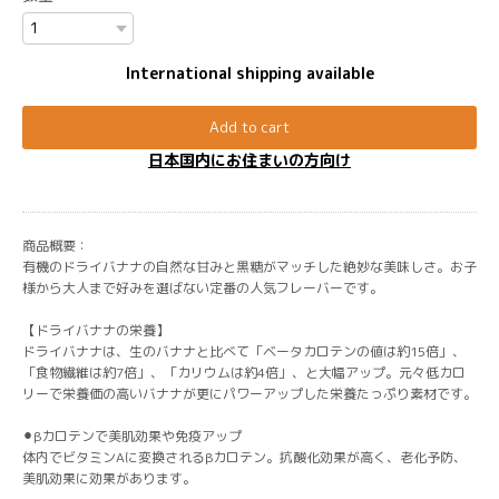
International shipping available
Add to cart
日本国内にお住まいの方向け
商品概要：
有機のドライバナナの自然な甘みと黒糖がマッチした絶妙な美味しさ。お子
様から大人まで好みを選ばない定番の人気フレーバーです。
【ドライバナナの栄養】
ドライバナナは、生のバナナと比べて「ベータカロテンの値は約15倍」、
「食物繊維は約7倍」、「カリウムは約4倍」、と大幅アップ。元々低カロ
リーで栄養価の高いバナナが更にパワーアップした栄養たっぷり素材です。
⚫︎βカロテンで美肌効果や免疫アップ
体内でビタミンAに変換されるβカロテン。抗酸化効果が高く、老化予防、
美肌効果に効果があります。