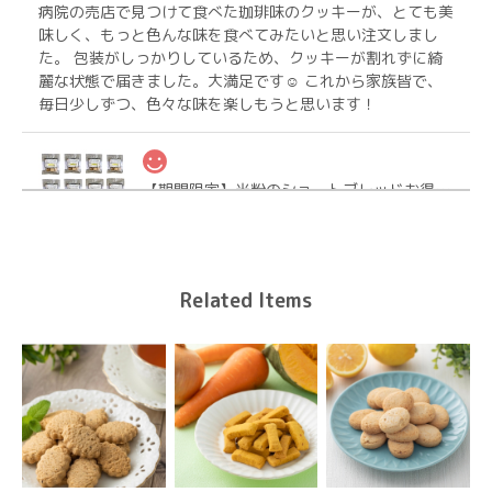
病院の売店で見つけて食べた珈琲味のクッキーが、とても美
味しく、もっと色んな味を食べてみたいと思い注文しまし
た。 包装がしっかりしているため、クッキーが割れずに綺
麗な状態で届きました。大満足です☺ これから家族皆で、
毎日少しずつ、色々な味を楽しもうと思います！
【期間限定】米粉のショートブレッドお得なおまとめ12個【送料無料】
2026/04/25
Related Items
【送料無料/ヤマト便】（大袋×3袋）工房直販限定！割入りナチュラルビーガンクッキーお得大袋
3種を選ぶ
2026/04/14
いつも早い対応で嬉しいです。たくさん入ってるので食べご
たえあります。お友達とお裾分けします。ありがとうござい
ました。