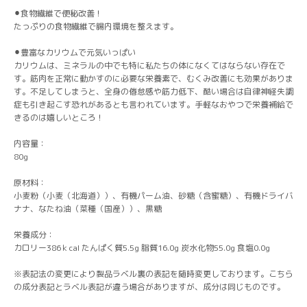
⚫︎食物繊維で便秘改善！
たっぷりの食物繊維で腸内環境を整えます。
⚫︎豊富なカリウムで元気いっぱい
カリウムは、ミネラルの中でも特に私たちの体になくてはならない存在で
す。筋肉を正常に動かすのに必要な栄養素で、むくみ改善にも効果がありま
す。不足してしまうと、全身の倦怠感や筋力低下、酷い場合は自律神経失調
症も引き起こす恐れがあるとも言われています。手軽なおやつで栄養補給で
きるのは嬉しいところ！
内容量：
80g
原材料：
小麦粉（小麦（北海道））、有機パーム油、砂糖（含蜜糖）、有機ドライバ
ナナ、なたね油（菜種（国産））、黒糖
栄養成分：
カロリー386ｋcal たんぱく質5.5g 脂質16.0g 炭水化物55.0g 食塩0.0g
※表記法の変更により製品ラベル裏の表記を随時変更しております。こちら
の成分表記とラベル表記が違う場合がありますが、成分は同じものです。