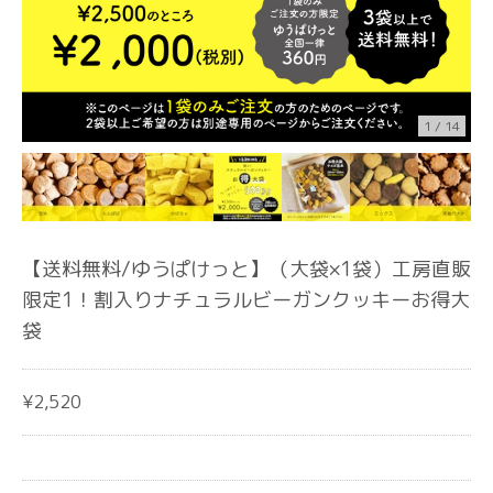
1
/
14
【送料無料/ゆうぱけっと】（大袋×1袋）工房直販
限定1！割入りナチュラルビーガンクッキーお得大
袋
¥2,520