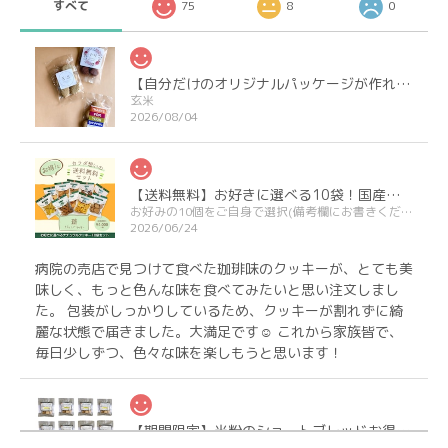
すべて
75
8
0
【自分だけのオリジナルパッケージが作れる】プチギフト＆ノベルティクッキー
玄米
2026/08/04
【送料無料】お好きに選べる10袋！国産小麦のナチュラルクッキー
お好みの10個をご自身で選択(備考欄にお書きください)
2026/06/24
病院の売店で見つけて食べた珈琲味のクッキーが、とても美
味しく、もっと色んな味を食べてみたいと思い注文しまし
た。 包装がしっかりしているため、クッキーが割れずに綺
麗な状態で届きました。大満足です☺ これから家族皆で、
毎日少しずつ、色々な味を楽しもうと思います！
【期間限定】米粉のショートブレッドお得なおまとめ12個【送料無料】
2026/04/25