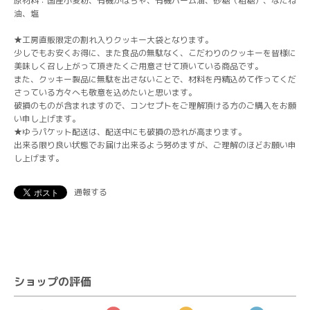
原材料：国産小麦粉、有機かぼちゃ、有機パーム油、砂糖（粗糖）、なたね
油、塩
★工房直販限定の割れ入りクッキー大袋となります。
少しでもお安くお得に、また食品の無駄なく、こだわりのクッキーを皆様に
美味しく召し上がって頂きたくご用意させて頂いている商品です。
また、クッキー製品に無駄を出さないことで、材料を丹精込めて作ってくだ
さっている方々へも敬意を込めたいと思います。
破損のものが含まれますので、コンセプトをご理解頂ける方のご購入をお願
い申し上げます。
★ゆうパケット配送は、配送中にも破損の恐れが高まります。
出来る限り良い状態でお届け出来るよう努めますが、ご理解のほどお願い申
し上げます。
通報する
ショップの評価