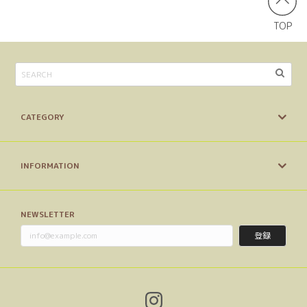
【送料無料/ヤマト便】ギフトボックス（6個セット）こどものおやつMIX【VEGAN】
ナチュラルクッキー４種類をご自身で選択する（備考欄にお書きください）
TOP
2025/12/22
おまけ付きで、素敵な箱に入って届きました！これからいた
だきますが、楽しみです、ありがとうございました。
CATEGORY
【自分だけのオリジナルパッケージが作れる】プチギフト＆ノベルティクッキー
黒糖バナナ
2025/07/21
INFORMATION
ノベルティ用に沢山発注させてもらったのですが，お渡しし
たい時期などに合わせた発注や、保管の仕方など丁寧にアド
バイスや相談になって下さいました。 身体に優しい美味し
NEWSLETTER
いクッキー（味見しました） で品質もばっちりでした✨ ま
た機会がありましたらお願い致します。
登録
また何かご相談事があれば、お気軽にお問合せ
くださいませ。 ありがとうございました！