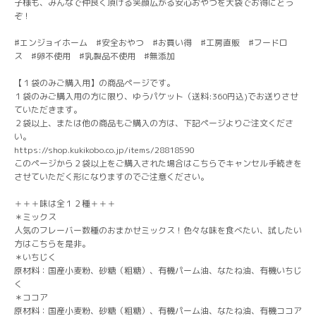
子様も、みんなで仲良く頂ける笑顔広がる安心おやつを大袋でお得にどう
ぞ！
♯エンジョイホーム ♯安全おやつ ♯お買い得 ♯工房直販 ♯フードロ
ス ♯卵不使用 ♯乳製品不使用 ♯無添加
【１袋のみご購入用】の商品ページです。
１袋のみご購入用の方に限り、ゆうパケット（送料:360円込)でお送りさせ
ていただきます。
２袋以上、または他の商品もご購入の方は、下記ページよりご注文くださ
い。
https://shop.kukikobo.co.jp/items/28818590
このページから２袋以上をご購入された場合はこちらでキャンセル手続きを
させていただく形になりますのでご注意ください。
＋＋＋味は全１２種＋＋＋
＊ミックス
人気のフレーバー数種のおまかせミックス！色々な味を食べたい、試したい
方はこちらを是非。
＊いちじく
原材料：国産小麦粉、砂糖（粗糖）、有機パーム油、なたね油、有機いちじ
く
＊ココア
原材料：国産小麦粉、砂糖（粗糖）、有機パーム油、なたね油、有機ココア