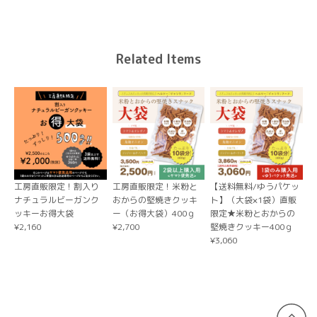
Related Items
【送料無料/ヤマト便】（大袋×3袋）工房直販限定！割入りナチュラルビーガンクッキーお得大袋
3種を選ぶ
2026/04/14
いつも早い対応で嬉しいです。たくさん入ってるので食べご
たえあります。お友達とお裾分けします。ありがとうござい
ました。
工房直販限定！割入り
工房直販限定！米粉と
【送料無料/ゆうパケッ
ナチュラルビーガンク
おからの堅焼きクッキ
ト】（大袋×1袋）直販
【送料無料/ヤマト便】（大袋×3袋）工房直販限定！割入りナチュラルビーガンクッキーお得大袋
ッキーお得大袋
ー（お得大袋）400ｇ
限定★米粉とおからの
3種を選ぶ
¥2,160
¥2,700
堅焼きクッキー400ｇ
2026/03/27
¥3,060
久しぶりに食べたくなりお願いしました。 早い対応で嬉し
いです。ありがとうございました。