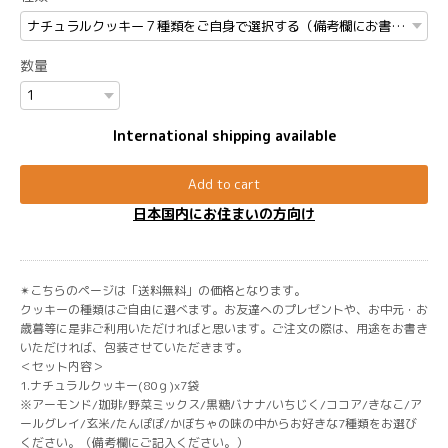
数量
International shipping available
Add to cart
日本国内にお住まいの方向け
✴︎こちらのページは「送料無料」の価格となります。
クッキーの種類はご自由に選べます。お友達へのプレゼントや、お中元・お
歳暮等に是非ご利用いただければと思います。ご注文の際は、用途をお書き
いただければ、包装させていただきます。
＜セット内容＞
1.ナチュラルクッキー(80ｇ)x7袋
※アーモンド/珈琲/野菜ミックス/黒糖バナナ/いちじく/ココア/きなこ/ア
ールグレイ/玄米/たんぽぽ/かぼちゃの味の中からお好きな7種類をお選び
ください。（備考欄にご記入ください。）