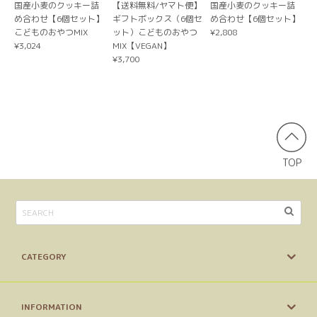
国産小麦のクッキー詰
【送料無料/ヤマト便】
国産小麦のクッキー詰
め合わせ【6個セット】
ギフトボックス（6個セ
め合わせ【6個セット】
【送料無料/ヤマト便】（大袋×3袋）工房直販限定！割入りナチュラルビーガンクッキーお得大袋
こどものおやつMIX
ット）こどものおやつ
¥2,808
3種を選ぶ
¥3,024
MIX【VEGAN】
2026/03/27
¥3,700
久しぶりに食べたくなりお願いしました。 早い対応で嬉し
いです。ありがとうございました。
【送料無料/ヤマト便】ギフトボックス（6個セット）こどものおやつMIX【VEGAN】
ナチュラルクッキー４種類をご自身で選択する（備考欄にお書きください）
TOP
2025/12/22
おまけ付きで、素敵な箱に入って届きました！これからいた
だきますが、楽しみです、ありがとうございました。
CATEGORY
【自分だけのオリジナルパッケージが作れる】プチギフト＆ノベルティクッキー
黒糖バナナ
2025/07/21
INFORMATION