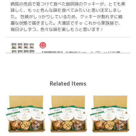
病院の売店で見つけて食べた珈琲味のクッキーが、とても美
味しく、もっと色んな味を食べてみたいと思い注文しまし
た。 包装がしっかりしているため、クッキーが割れずに綺
麗な状態で届きました。大満足です☺ これから家族皆で、
毎日少しずつ、色々な味を楽しもうと思います！
【期間限定】米粉のショートブレッドお得なおまとめ12個【送料無料】
2026/04/25
Related Items
【送料無料/ヤマト便】（大袋×3袋）工房直販限定！割入りナチュラルビーガンクッキーお得大袋
3種を選ぶ
2026/04/14
いつも早い対応で嬉しいです。たくさん入ってるので食べご
たえあります。お友達とお裾分けします。ありがとうござい
ました。