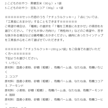
2.こどものおやつ・黒糖玄米（80ｇ）ｘ1袋
3.こどものおやつ・豆乳ココア（80g）ｘ1袋
※※※※※※セット内容のうち「ナチュラルクッキー」７点については、
「工房長におまかせ」することもできます※※※※※※
ご希望の場合は、「種類」の選択を「７種を工房長におまかせ」の項目をお
選びください。「子どもが多い方向け」「男性向け」などのご希望や、苦手
な味がある場合などは備考欄におかきください。傾向にあったラインナップ
を工房長が心をこめて選ばせていただきます。
※※※※※※「ナチュラルクッキー(80ｇ)x7袋」をご自身でお選びいただ
く方へ※※※※※※
下記よりお選びください。
１. いちじく
原材料：国産小麦粉、砂糖（粗糖）、有機パーム油、なたね油、有機いちじ
く
２. ココア
原材料：国産小麦粉、砂糖（粗糖）、有機パーム油、なたね油、有機ココア
３. アーモンド
原材料：小麦粉、砂糖（粗糖）、有機パーム油、なたね油、有機アーモンド
４. 珈琲
原材料：国産小麦粉、砂糖（粗糖）、有機パーム油、なたね油、有機コーヒ
ー