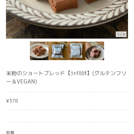
1
/
4
米粉のショートブレッド【ﾘｯﾁｶｶｵ】(グルテンフリ
ー＆VEGAN)
¥378
数量