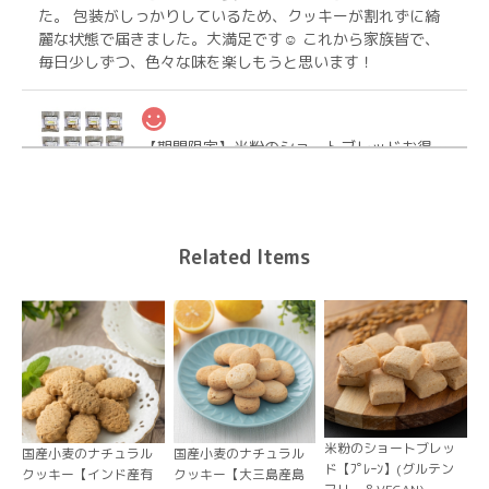
た。 包装がしっかりしているため、クッキーが割れずに綺
麗な状態で届きました。大満足です☺ これから家族皆で、
毎日少しずつ、色々な味を楽しもうと思います！
【期間限定】米粉のショートブレッドお得なおまとめ12個【送料無料】
2026/04/25
Related Items
【送料無料/ヤマト便】（大袋×3袋）工房直販限定！割入りナチュラルビーガンクッキーお得大袋
3種を選ぶ
2026/04/14
いつも早い対応で嬉しいです。たくさん入ってるので食べご
たえあります。お友達とお裾分けします。ありがとうござい
ました。
米粉のショートブレッ
国産小麦のナチュラル
国産小麦のナチュラル
ド【ﾌﾟﾚｰﾝ】(グルテン
クッキー【インド産有
クッキー【大三島産島
【送料無料/ヤマト便】（大袋×3袋）工房直販限定！割入りナチュラルビーガンクッキーお得大袋