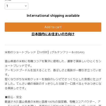
International shipping available
Add to cart
日本国内にお住まいの方向け
米粉のショートブレッド【ﾘｯﾁｶｶｵ】(グルテンフリー＆VEGAN)
富山県産の米粉に有機ココアを贅沢に使用した、濃厚で美味しいひとくちシ
ョートブレッドです。
アーモンドプードルを加えることで、香ばしさと風味が一層引き立っていま
す。
堅くなりがちな米粉クッキーを独自のレシピでさっくりとした食感に仕上げ
ました。てんさい糖の後味のすっきりした甘味で一口食べるとやみつきにな
る美味しさです。
■安心・安全
厳選された富山県産の米粉と国産100％の甜菜糖、有機ココアパウダー、ア