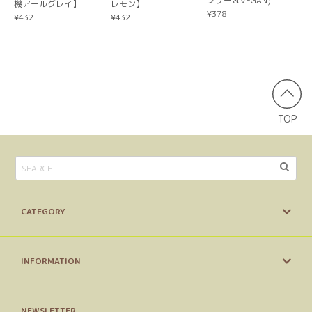
フリー＆VEGAN)
機アールグレイ】
レモン】
3種を選ぶ
¥378
¥432
¥432
2026/03/27
久しぶりに食べたくなりお願いしました。 早い対応で嬉し
いです。ありがとうございました。
【送料無料/ヤマト便】ギフトボックス（6個セット）こどものおやつMIX【VEGAN】
TOP
ナチュラルクッキー４種類をご自身で選択する（備考欄にお書きください）
2025/12/22
おまけ付きで、素敵な箱に入って届きました！これからいた
だきますが、楽しみです、ありがとうございました。
CATEGORY
【自分だけのオリジナルパッケージが作れる】プチギフト＆ノベルティクッキー
黒糖バナナ
2025/07/21
INFORMATION
ノベルティ用に沢山発注させてもらったのですが，お渡しし
たい時期などに合わせた発注や、保管の仕方など丁寧にアド
NEWSLETTER