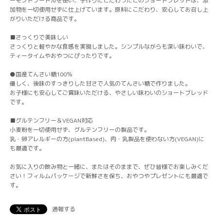
ーモンドプードルを使い、手作りにこだわったこのショートブレッドは、添
加物を一切使用せずに仕上げています。原料にこだわり、安心してお召し上
がりいただける商品です。
■さっくりで美味しい
さっくりと軽やかな食感を実現しました。シンプルながらも深い味わいで、
ティータイムやおやつにぴったりです。
●国産てんさい糖100％
優しく、後味のすっきりした甘さで人気のてんさい糖で作りました。
お子様にも安心してご賞味いただける、やさしい味わいのショートブレッド
です。
■グルテンフリー＆VEGAN対応
小麦粉を一切使用せず、グルテンフリーの製品です。
乳・卵アレルギーの方(plantBased)、肉・乳製品を使わない方(VEGAN)に
も最適です。
お気に入りの飲み物と一緒に、またはそのままで、ぜひ皆様でお楽しみくだ
さい！フィルムパッケージで新鮮さを保ち、おやつやプレゼントにも最適で
す。
通報する