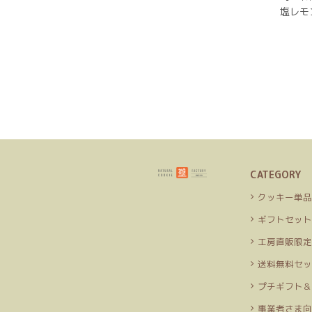
塩レモ
CATEGORY
クッキー単
ギフトセッ
工房直販限
送料無料セ
プチギフト
事業者さま