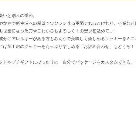
会いと別れの季節。
やかさや新生活への希望でワクワクする季節でもあるけれど、卒業など
お世話になった方やこれからもよろしく！の想いを込めて...！
成分にアレルギーがある方も
みんなで美味しく楽しめるクッキーをミニ
には茎工房のクッキーをたっぷり楽しめる「お詰め合わせ」もどうぞ！
フトやプチギフトにぴったりの「自分でパッケージをカスタムできる」