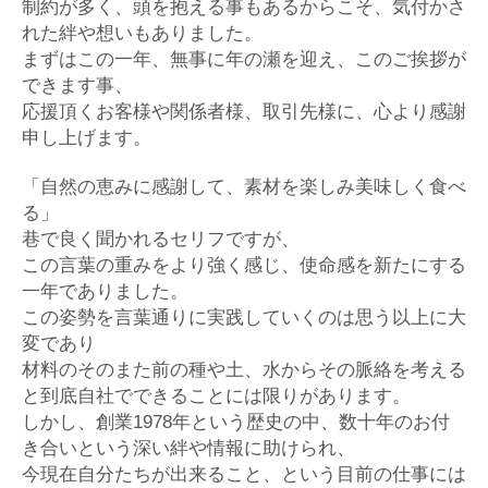
制約が多く、頭を抱える事もあるからこそ、気付かさ
れた絆や想いもありました。
まずはこの一年、無事に年の瀬を迎え、このご挨拶が
できます事、
応援頂くお客様や関係者様、取引先様に、心より感謝
申し上げます。
「自然の恵みに感謝して、素材を楽しみ美味しく食べ
る」
巷で良く聞かれるセリフですが、
この言葉の重みをより強く感じ、使命感を新たにする
一年でありました。
この姿勢を言葉通りに実践していくのは思う以上に大
変であり
材料のそのまた前の種や土、水からその脈絡を考える
と到底自社でできることには限りがあります。
しかし、創業
1978
年という歴史の中、数十年のお付
き合いという深い絆や情報に助けられ、
今現在自分たちが出来ること、という目前の仕事には