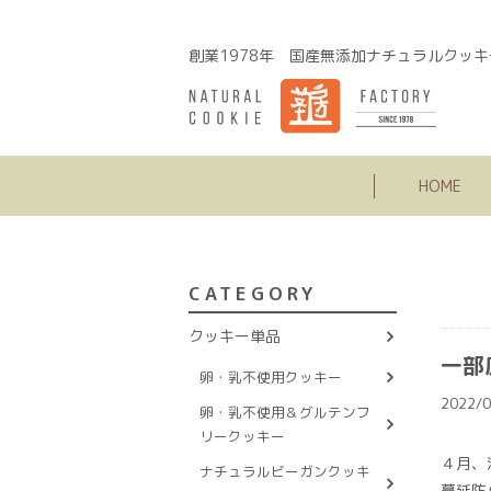
創業1978年 国産無添加ナチュラルクッキ
HOME
CATEGORY
クッキー単品
一部
卵・乳不使用クッキー
2022/0
卵・乳不使用＆グルテンフ
リークッキー
４月、
ナチュラルビーガンクッキ
蔓延防