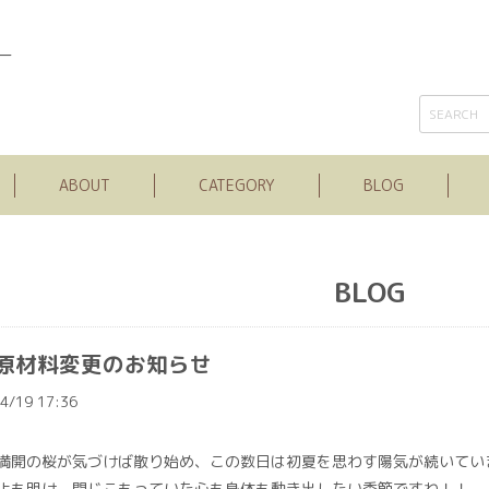
ー
ABOUT
CATEGORY
BLOG
BLOG
原材料変更のお知らせ
4/19 17:36
満開の桜が気づけば散り始め、この数日は初夏を思わす陽気が続いてい
止も明け、閉じこもっていた心も身体も動き出したい季節ですね！！