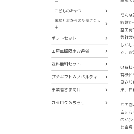
ー
こどものおやつ
そんな
米粉とおからの堅焼きクッ
影響か
キー
茎工房
弊社製
ギフトセット
しかし
工房直販限定お得袋
で、お
送料無料セット
いちじ
有機ド
プチギフト＆ノベルティ
見送り
事業者さま向け
果、自
カタログ＆ちらし
この春
白いち
のが少
と自負