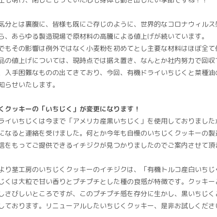
気分とは裏腹に、皆様も既にご存じのように、世界的なコロナウィルス
ら、あらゆる製造現場で原材料の高騰による値上げが続いています。
でもその影響は例外ではなく小麦粉を初めてとし主要な材料はほぼ全て
品の値上げについては、現時点では据え置き、なんとか社内努力で回収
、入手困難なものの出てきており、今回、有機ドライいちじくと菜種油
知らせいたします。
くクッキーの「いちじく」が変更になります！
ライいちじくは今まで「アメリカ産黒いちじく」を使用しておりました
になると連絡を受けました。何とか今年も自慢のいちじくクッキーの製
信をもってご提供できるイチジクが見つかりましたのでご案内させて頂
より茎工房のいちじくクッキーのイチジクは、「有機トルコ産白いちじ
じくは大粒で甘い香りとプチプチとした種の食感が特徴です。クッキー
しさびしいところですが、このプチプチ感を存分に生かし、黒いちじく
しております。リニューアルしたいちじくクッキー、是非お試しくださ