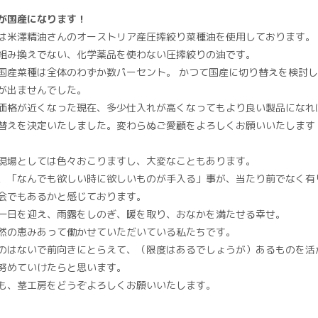
が国産になります！
は米澤精油さんのオーストリア産圧搾絞り菜種油を使用しております。
組み換えでない、化学薬品を使わない圧搾絞りの油です。
国産菜種は全体のわずか数パーセント。 かつて国産に切り替えを検討
が出ませんでした。
価格が近くなった現在、多少仕入れが高くなってもより良い製品になれ
替えを決定いたしました。変わらぬご愛顧をよろしくお願いいたします
現場としては色々おこりますし、大変なこともあります。
、「なんでも欲しい時に欲しいものが手入る」事が、当たり前でなく有
会でもあるかと感じております。
一日を迎え、雨露をしのぎ、暖を取り、おなかを満たせる幸せ。
然の恵みあって働かせていただいている私たちです。
のはないで前向きにとらえて、（限度はあるでしょうが）あるものを活
努めていけたらと思います。
も、茎工房をどうぞよろしくお願いいたします。