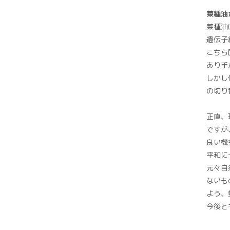
菜種油
菜種油
遺伝子
こちら
あり手
しかし
の切り
正直、
ですが
良い機
平和に
元々自
ないも
よう、
今後と