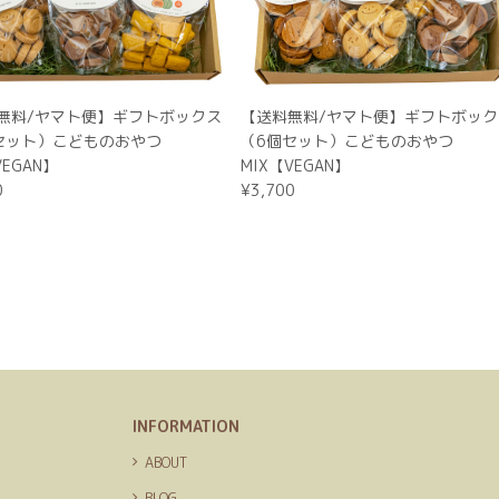
【送料無料/ヤマト便】ギフトボックス（6個セット）こどものおや
ナチュラルクッキー４種類をご自身で選択する（備考欄にお書きください
2025/12/22
付きで、素敵な箱に入って届きました！これからいただきますが、楽し
無料/ヤマト便】ギフトボックス
【送料無料/ヤマト便】ギフトボック
セット）こどものおやつ
（6個セット）こどものおやつ
VEGAN】
MIX【VEGAN】
0
¥3,700
【自分だけのオリジナルパッケージが作れる】プチギフト＆ノ
黒糖バナナ
2025/07/21
ティ用に沢山発注させてもらったのですが，お渡ししたい時期などに合
相談になって下さいました。 身体に優しい美味しいクッキー（味見しま
ましたらお願い致します。
また何かご相談事があれば、お気軽にお問合せく
INFORMATION
品
ABOUT
ト
BLOG