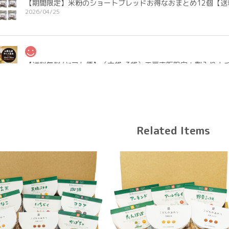
【期間限定】米粉のショートブレッドお得なおまとめ12個【送
2026/04/25
【送料無料/ヤマト便】（大袋×3袋）工房直販限定！割入りナ
3種を選ぶ
2026/04/14
早い対応で嬉しいです。たくさん入ってるので食べごたえあります。お
Related Items
【送料無料/ヤマト便】（大袋×3袋）工房直販限定！割入りナ
3種を選ぶ
2026/03/27
りに食べたくなりお願いしました。 早い対応で嬉しいです。ありがと