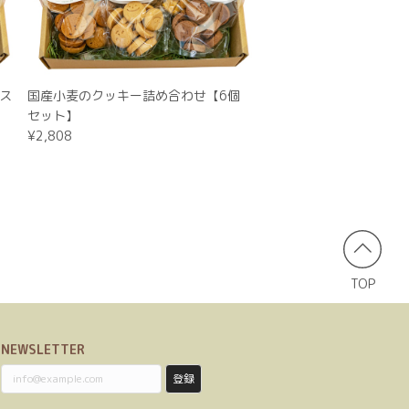
つMIX【VEGAN】
）
みです、ありがとうございました。
ス
国産小麦のクッキー詰め合わせ【6個
セット】
¥2,808
ベルティクッキー
わせた発注や、保管の仕方など丁寧にアドバ
した） で品質もばっちりでした✨ また機会
TOP
ださいませ。 ありがとうございました！
NEWSLETTER
登録