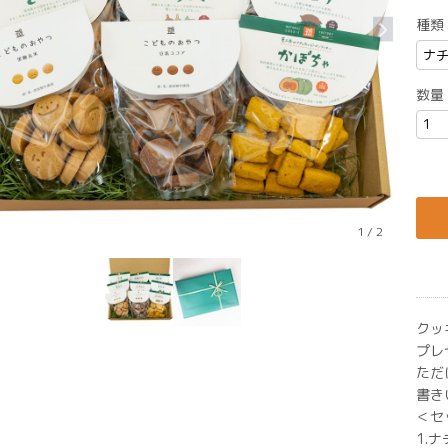
種類
数量
1
/
2
クッ
プレ
ただ
書き
＜セ
1.