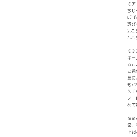
※ア
ちじ
ぽぽ
選び
2.
3.
※※
キー
るこ
ご希
長に
もが
苦手
い。
めて
※※
袋」
下記