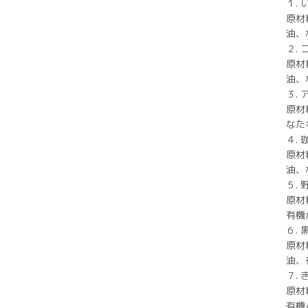
１.
原材
油、
２. 
原材
油、
３.
原材
なた
４. 
原材
油、
５.
原材
有機
６.
原材
油、
７. 
原材
有機