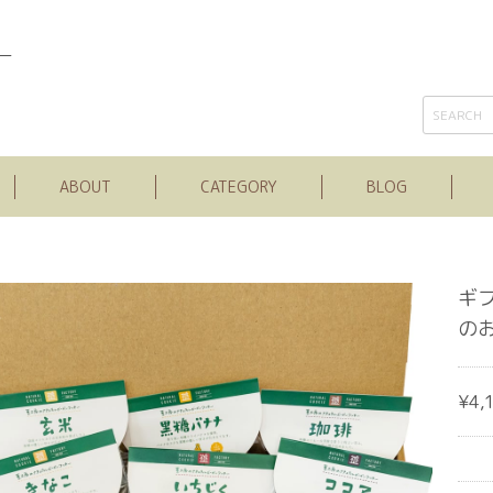
ー
ABOUT
CATEGORY
BLOG
ギ
のお
¥4,