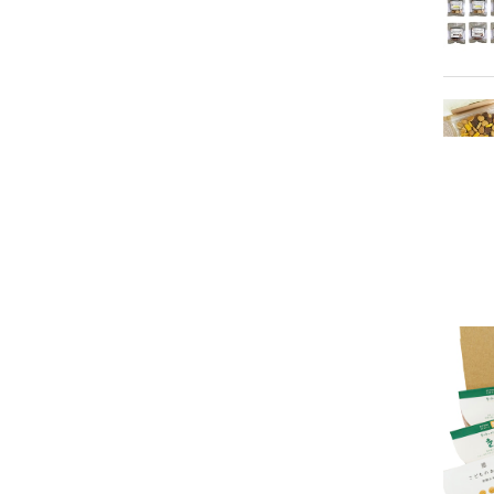
いつも
した。
久しぶ