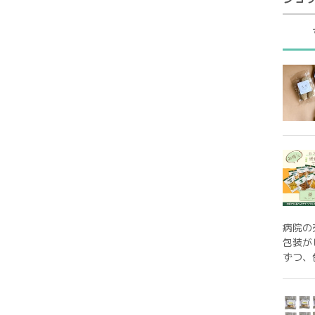
病院の
包装が
ずつ、