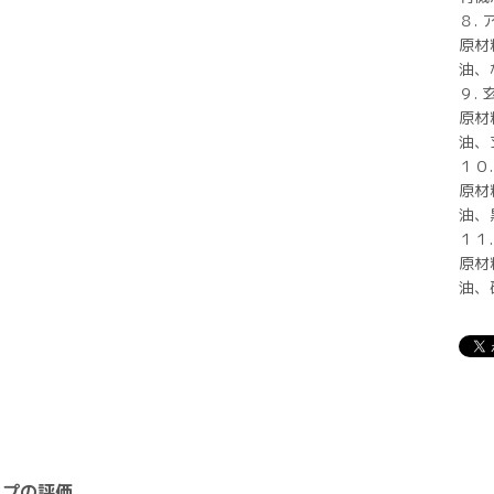
８.
原材
油、
９. 
原材
油、
１０
原材
油、
１１
原材
油、
ップの評価