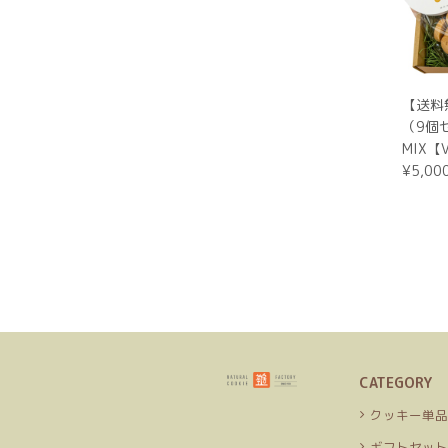
おまけ
【送料
（9個
MIX【
¥5,00
ノベル
イスや
があり
CATEGORY
クッキー単
ギフトセッ