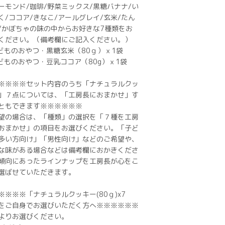
ーモンド/珈琲/野菜ミックス/黒糖バナナ/い
く/ココア/きなこ/アールグレイ/玄米/たん
/かぼちゃの味の中からお好きな7種類をお
ください。（備考欄にご記入ください。）
こどものおやつ・黒糖玄米（80ｇ）ｘ1袋
こどものおやつ・豆乳ココア（80g）ｘ1袋
※※※※セット内容のうち「ナチュラルクッ
」７点については、「工房長におまかせ」す
ともできます※※※※※※
望の場合は、「種類」の選択を「７種を工房
おまかせ」の項目をお選びください。「子ど
多い方向け」「男性向け」などのご希望や、
な味がある場合などは備考欄におかきくださ
傾向にあったラインナップを工房長が心をこ
選ばせていただきます。
※※※※「ナチュラルクッキー(80ｇ)x7
をご自身でお選びいただく方へ※※※※※※
よりお選びください。